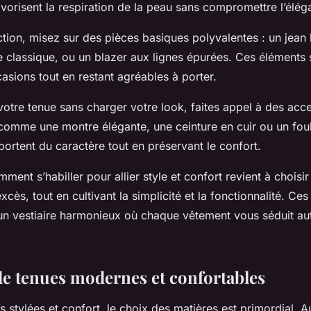
favorisent la respiration de la peau sans compromettre l’élég
ction, misez sur des pièces basiques polyvalentes : un jean
 classique, ou un blazer aux lignes épurées. Ces éléments 
sions tout en restant agréables à porter.
votre tenue sans charger votre look, faites appel à des acc
 comme une montre élégante, une ceinture en cuir ou un fou
pportent du caractère tout en préservant le confort.
nt s’habiller pour allier style et confort revient à choisir
excès, tout en cultivant la simplicité et la fonctionnalité. C
r un vestiaire harmonieux où chaque vêtement vous séduit au
e tenues modernes et confortables
es stylées et confort, le choix des matières est primordial. 