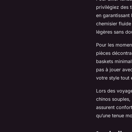
privilégiez des 
en garantissant
chemisier fluide
légères sans dou
Pour les moment
pièces décontrac
baskets minimali
pas à jouer ave
votre style tout 
Lors des voyages
chinos souples, 
assurent confort
qu’une tenue mod