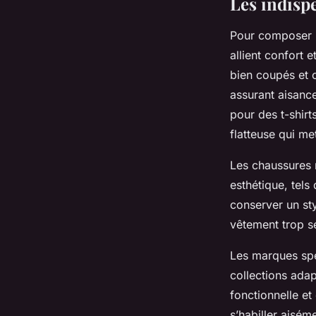
Les indisp
Pour composer un
allient confort 
bien coupés et 
assurant aisance
pour des t-shir
flatteuse qui me
Les chaussures n
esthétique, tel
conserver un sty
vêtement trop se
Les marques spé
collections adap
fonctionnelle et
s’habiller aisém