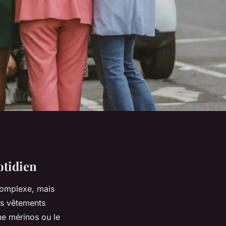
otidien
 complexe, mais
es vêtements
ine mérinos ou le