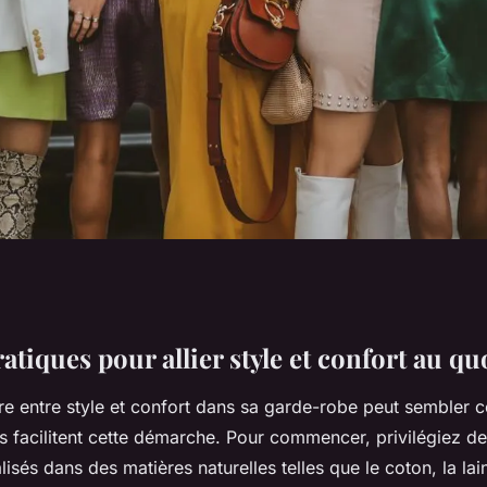
our allier style et
atiques pour allier style et confort au qu
bre entre style et confort dans sa garde-robe peut sembler
es facilitent cette démarche. Pour commencer, privilégiez d
lisés dans des matières naturelles telles que le coton, la la