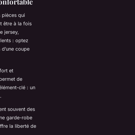
onfortable
 pièces qui
 être à la fois
e jersey,
lents : optez
s d’une coupe
ort et
 permet de
élément-clé : un
.
ent souvent des
 une garde-robe
re la liberté de