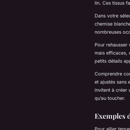
Gabin
•
23 juillet 2025
•
5 min de lecture
lin. Ces tissus 
Dans votre séle
chemise blanche
nombreuses occa
Pour rehausser 
mais efficaces,
petits détails a
Comprendre comme
et ajustés sans 
invitent à crée
qu’au toucher.
Exemples d
Pour allier tenu