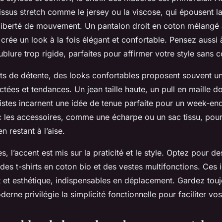
tissus stretch comme le jersey ou la viscose, qui épousent la
 liberté de mouvement. Un pantalon droit en coton mélangé 
 crée un look à la fois élégant et confortable. Pensez aussi
blure trop rigide, parfaites pour affirmer votre style sans c
s de détente, des looks confortables proposent souvent u
tées et tendances. Un jean taille haute, un pull en maille d
stes incarnent une idée de tenue parfaite pour un week-end 
c les accessoires, comme une écharpe ou un sac tissu, pour
en restant à l’aise.
, l’accent est mis sur la praticité et le style. Optez pour d
des t-shirts en coton bio et des vestes multifonctions. Ces
 et esthétique, indispensables en déplacement. Gardez toujo
erne privilégie la simplicité fonctionnelle pour faciliter 