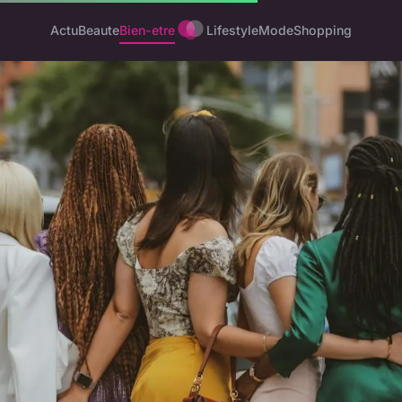
Actu
Beaute
Bien-etre
Lifestyle
Mode
Shopping