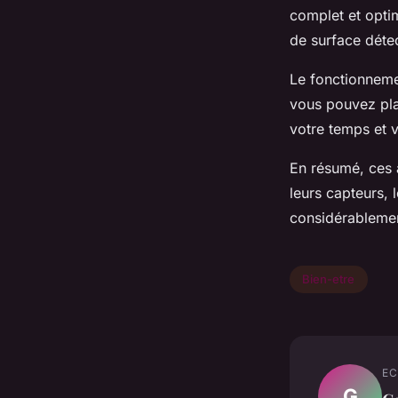
complet et optim
de surface détec
Le fonctionneme
vous pouvez pla
votre temps et v
En résumé, ces a
leurs capteurs, 
considérablement
Bien-etre
EC
G