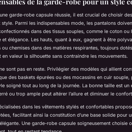
ensables de la garde-robe pour un style c
e garde-robe capsule réussie, il est crucial de choisir des
et style. Parmi les indispensables mode, les pantalons doivent
confectionnés dans des tissus souples, comme le coton ou l
 et élégance. Les hauts, quant à eux, gagnent à être polyva
ts ou chemises dans des matières respirantes, toujours doté
t en valeur la silhouette sans contraindre les mouvements.
e sont pas en reste. Privilégier des modèles qui allient conf
s que des baskets épurées ou des mocassins en cuir souple,
le soigné tout au long de la journée. La bonne taille est un 
rré ou trop ample peut altérer l’allure et diminuer le confort
cialisées dans les vêtements stylés et confortables propos
tées, facilitant ainsi la constitution d’une base solide pour
 élégante. Une garde-robe capsule soigneusement choisie off
ent, tout en restant tendance.