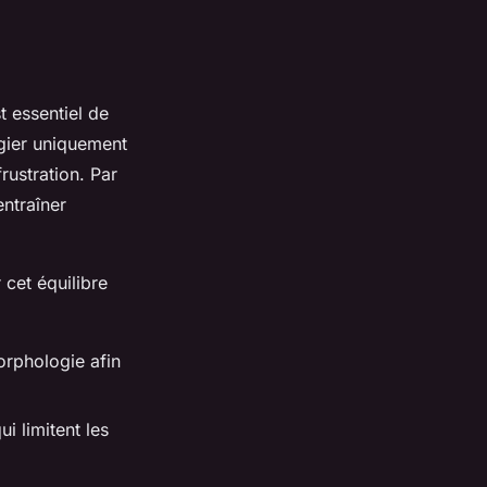
t essentiel de
égier uniquement
rustration. Par
entraîner
cet équilibre
orphologie afin
i limitent les