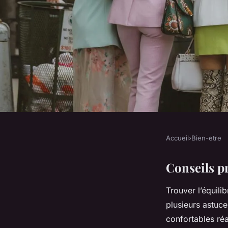
Accueil
›
Bien-etre
BIEN-ETRE
Comment s'habiller p
Conseils pr
Trouver l’équili
confort ?
plusieurs astuc
confortables réa