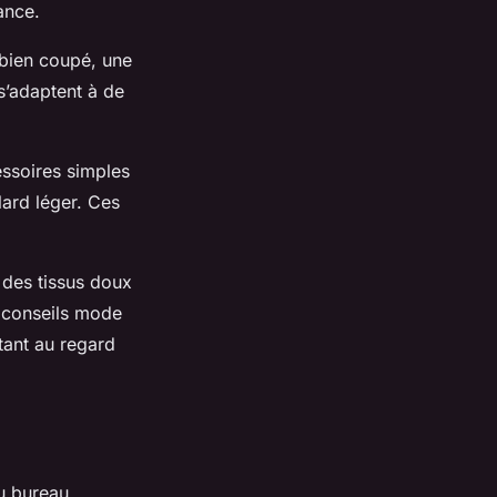
ance.
 bien coupé, une
s’adaptent à de
essoires simples
lard léger. Ces
 des tissus doux
es conseils mode
tant au regard
Au bureau,