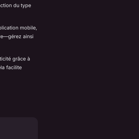
nction du type
lication mobile,
ure—gérez ainsi
icité grâce à
a facilite