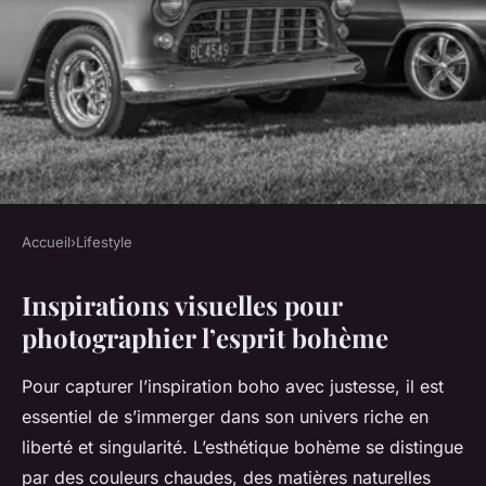
Accueil
›
Lifestyle
LIFESTYLE
Inspirations visuelles pour
Saisissez l'esprit bohème :
photographier l’esprit bohème
conseils pour des photos
éclatantes et captivantes
Pour capturer l’inspiration boho avec justesse, il est
essentiel de s’immerger dans son univers riche en
Gabin
•
23 juillet 2025
•
5 min de lecture
liberté et singularité. L’esthétique bohème se distingue
par des couleurs chaudes, des matières naturelles