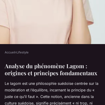
Accueil
›
Lifestyle
LIFESTYLE
Analyse du phénomène Lagom :
Lagom réinventé : tendance
origines et principes fondamentaux
éphémère ou transformation
durable ?
Le lagom est une philosophie suédoise centrée sur la
modération et l’équilibre, incarnant le principe du «
Gabin
•
23 juillet 2025
•
5 min de lecture
juste ce qu’il faut ». Cette notion, ancienne dans la
culture suédoise, signifie précisément « ni trop, ni