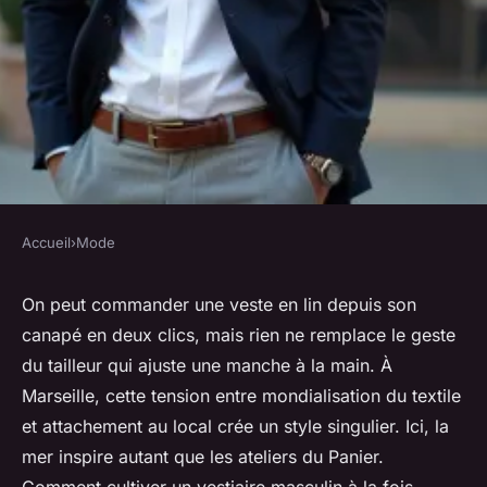
Accueil
›
Mode
MODE
Magasin de vêtements pour
On peut commander une veste en lin depuis son
canapé en deux clics, mais rien ne remplace le geste
homme à Marseille : le guide
du tailleur qui ajuste une manche à la main. À
complet pour votre style
Marseille, cette tension entre mondialisation du textile
et attachement au local crée un style singulier. Ici, la
Radegonda
•
19/03/2026 17:42
•
9 min de lecture
mer inspire autant que les ateliers du Panier.