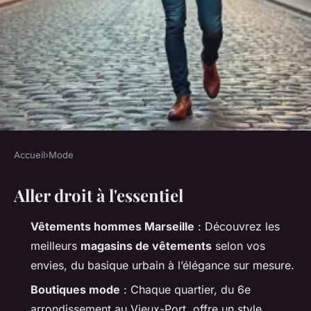
Accueil
›
Mode
MODE
Aller droit à l'essentiel
Tendances mode masculine à
Marseille : les meilleures
Vêtements hommes Marseille
: Découvrez les
addresses
meilleurs
magasins de vêtements
selon vos
envies, du basique urbain à l’élégance sur mesure.
Radegonda
•
30/03/2026 09:10
•
8 min de lecture
Boutiques mode
: Chaque quartier, du 6e
arrondissement au Vieux-Port, offre un style