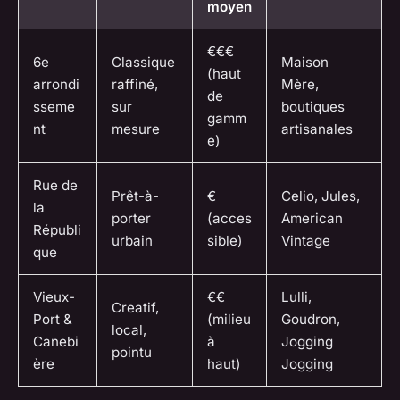
moyen
€€€
6e
Classique
Maison
(haut
arrondi
raffiné,
Mère,
de
sseme
sur
boutiques
gamm
nt
mesure
artisanales
e)
Rue de
Prêt-à-
€
Celio, Jules,
la
porter
(acces
American
Républi
urbain
sible)
Vintage
que
Vieux-
€€
Lulli,
Creatif,
Port &
(milieu
Goudron,
local,
Canebi
à
Jogging
pointu
ère
haut)
Jogging