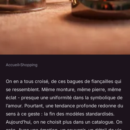
Accueil
›
Shopping
SHOPPING
Bagues personnalisées :
On en a tous croisé, de ces bagues de fiançailles qui
se ressemblent. Même monture, même pierre, même
trouvez le modèle idéal pour
éclat - presque une uniformité dans la symbolique de
vous
l’amour. Pourtant, une tendance profonde redonne du
sens à ce geste : la fin des modèles standardisés.
Alexandre-Pierre
•
06/07/2026 15:44
•
10 min de lecture
Aujourd’hui, on ne choisit plus dans un catalogue. On