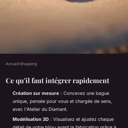
Accueil
›
Shopping
SHOPPING
Ce qu'il faut intégrer rapidement
Créez votre bague sur mesure
qui vous ressemble
Création sur mesure
: Concevez une bague
unique, pensée pour vous et chargée de sens,
Alexandre-Pierre
•
15/06/2026 08:13
•
9 min de lecture
avec l'Atelier du Diamant.
Modélisation 3D
: Visualisez et ajustez chaque
détail de votre bijou avant la fabrication grâce à